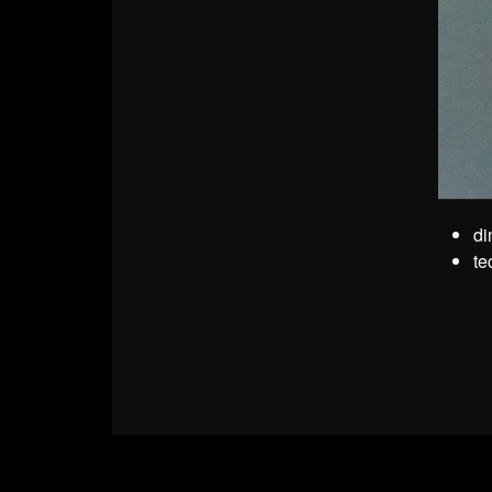
di
te