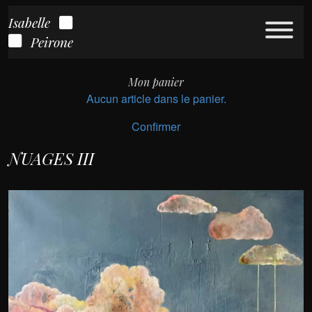
Isabelle
Peirone
Mon panier
Aucun article dans le panier.
Confirmer
NUAGES III